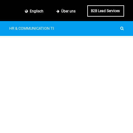
B2B Lead Services
Englisch
Über uns
HR & COMMUNICATION TECH
SMART MOBILITY
IT & BUSINE