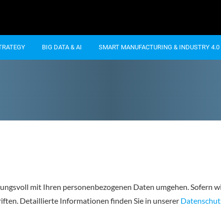
STRATEGY
BIG DATA & AI
SMART MANUFACTURING & INDUSTRY 4.0
twortungsvoll mit Ihren personenbezogenen Daten umgehen. Sofern
ten. Detaillierte Informationen finden Sie in unserer
Datenschut