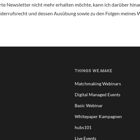
erte Newsletter nicht mehr erhalten möchte, kann ich darüber hi
derrufsrecht und dessen Ausübung sowie zu den Folgen meines Wi
THINGS WE.MAKE
Matchmaking Webinars
Digital Managed Events
Basic Webinar
Whitepaper Kampagnen
hubs101
Live Events