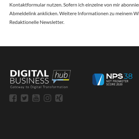
Kontaktformular nutzen. Sofern ich einzelne von mir abonni
Abmeldelink anklicken. Weitere Informationen zu meinem Wi
Redaktionelle Newsletter.