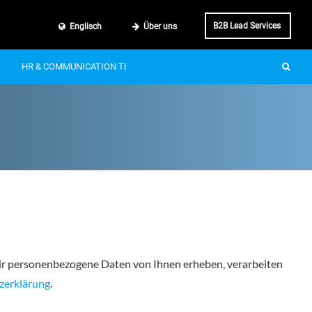
B2B Lead Services
Englisch
Über uns
HR & COMMUNICATION TECH
SMART MOBILITY
IT & BUSINE
 wir personenbezogene Daten von Ihnen erheben, verarbeiten
zerklärung
.