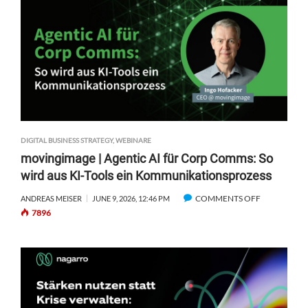
DIGITAL BUSINESS STRATEGY
,
WEBINARE
movingimage | Agentic AI für Corp Comms: So
wird aus KI-Tools ein Kommunikationsprozess
COMMENTS OFF
O
ANDREAS MEISER
JUNE 9, 2026, 12:46 PM
7896
N
M
O
V
I
N
G