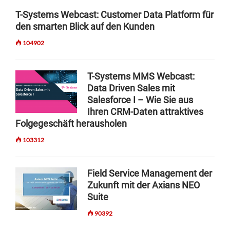
N
D
T-Systems Webcast: Customer Data Platform für
M
den smarten Blick auf den Kunden
I
104902
T
A
Z
T-Systems MMS Webcast:
U
Data Driven Sales mit
L
Salesforce I – Wie Sie aus
M
E
Ihren CRM-Daten attraktives
H
Folgegeschäft herausholen
R
103312
W
E
R
Field Service Management der
T
Zukunft mit der Axians NEO
S
Suite
C
H
90392
A
F