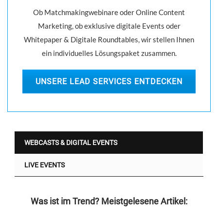
P
i
Ob Matchmakingwebinare oder Online Content
L
g
Marketing, ob exklusive digitale Events oder
I
A
Whitepaper & Digitale Roundtables, wir stellen Ihnen
a
N
ein individuelles Lösungspaket zusammen.
t
C
E
i
S
UNSERE LEAD SERVICES ENTDECKEN
o
I
C
n
H
E
R
S
WEBCASTS & DIGITAL EVENTS
T
E
LIVE EVENTS
L
L
E
N
Was ist im Trend? Meistgelesene Artikel:
U