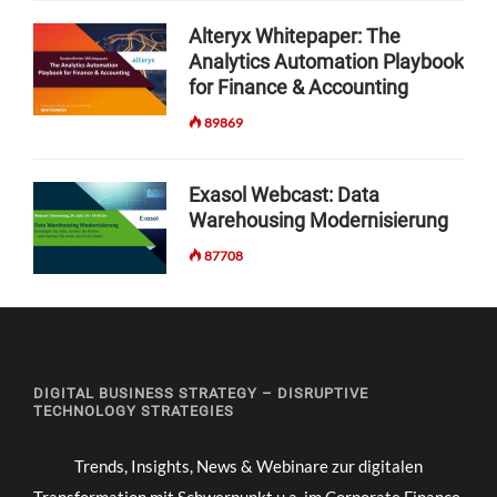
F
Alteryx Whitepaper: The
E
Analytics Automation Playbook
N
for Finance & Accounting
K
Ö
89869
N
N
E
Exasol Webcast: Data
N
Warehousing Modernisierung
87708
DIGITAL BUSINESS STRATEGY – DISRUPTIVE
TECHNOLOGY STRATEGIES
Trends, Insights, News & Webinare zur digitalen
Transformation mit Schwerpunkt u.a. im Corporate Finance,