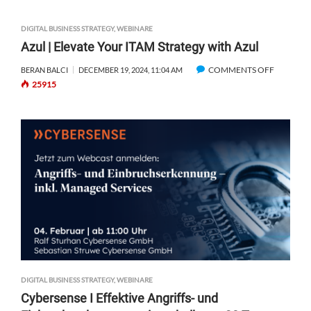
A
C
Z
H
DIGITAL BUSINESS STRATEGY
,
WEBINARE
U
T
Azul | Elevate Your ITAM Strategy with Azul
L
|
COMMENTS OFF
O
BERAN BALCI
DECEMBER 19, 2024, 11:04 AM
E
25915
N
R
A
F
Z
A
U
H
L
R
|
E
E
N
L
S
E
I
V
E
A
,
T
W
E
I
Y
E
DIGITAL BUSINESS STRATEGY
,
WEBINARE
O
S
Cybersense I Effektive Angriffs- und
U
I