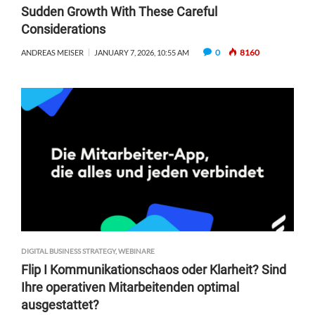
T
O
E
Sudden Growth With These Careful
E
Z
R
Considerations
L
E
E
S
S
N
0
8160
ANDREAS MEISER
JANUARY 7, 2026, 10:55 AM
T
S
M
A
I
N
T
D
V
N
I
E
D
U
E
E
O
U
:
M
W
S
I
A
E
T
K
DIGITAL BUSINESS STRATEGY
,
WEBINARE
Z
I
P
Flip I Kommunikationschaos oder Klarheit? Sind
I
O
Ihre operativen Mitarbeitenden optimal
H
T
ausgestattet?
R
E