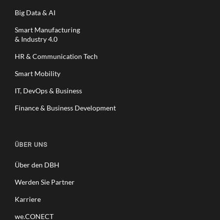
A
Big Data & AI
C
E
Smart Manufacturing
& Industry 4.0
A
B
HR & Communication Tech
I
L
Smart Mobility
I
IT, DevOps & Business
T
Y
Finance & Business Development
A
N
D
F
ÜBER UNS
A
S
Über den DBH
T
Werden Sie Partner
E
R
Karriere
C
O
we.CONECT