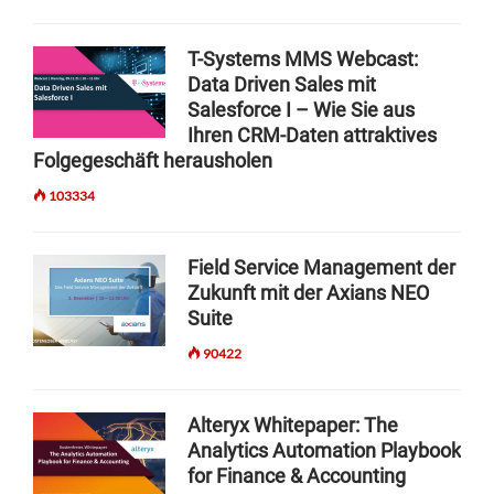
v
N
D
S
V
M
i
E
T
E
I
T-Systems MMS Webcast:
S
E
N
T
g
Data Driven Sales mit
I
M
T
V
Salesforce I – Wie Sie aus
G
a
S
W
I
N
W
Ihren CRM-Daten attraktives
E
D
t
I
B
Folgegeschäft herausholen
E
T
i
I
O
103334
H
N
:
o
O
A
W
U
n
R
I
Field Service Management der
T
|
E
Zukunft mit der Axians NEO
R
A
K
Suite
E
I
I
I
‑
I
90422
N
S
H
V
U
R
E
P
E
Alteryx Whitepaper: The
N
P
W
Analytics Automation Playbook
T
O
O
for Finance & Accounting
I
R
R