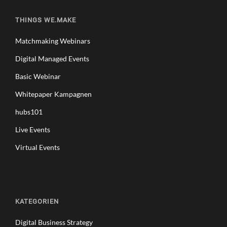
O
G
THINGS WE.MAKE
A
T
Matchmaking Webinars
I
O
Digital Managed Events
N
F
Basic Webinar
O
Whitepaper Kampagnen
R
E
hubs101
N
D
Live Events
‑
Virtual Events
T
O
‑
E
N
KATEGORIEN
D
T
Digital Business Strategy
R