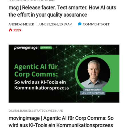
IT, DEVOPS & BUSINESS
,
WEBINARE
msg | Release faster. Test smarter. How AI cuts
the effort in your quality assurance
COMMENTS OFF
O
ANDREAS MEISER
JUNE 23, 2026, 10:59 AM
7539
N
M
S
G
|
R
E
L
E
A
S
E
F
A
DIGITAL BUSINESS STRATEGY
,
WEBINARE
S
movingimage | Agentic AI für Corp Comms: So
T
wird aus KI-Tools ein Kommunikationsprozess
E