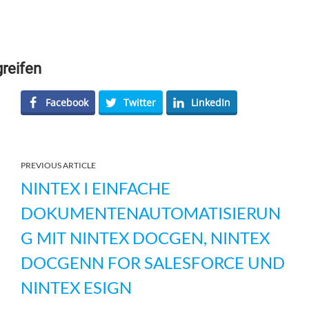
greifen
Facebook
Twitter
LinkedIn
PREVIOUS ARTICLE
NINTEX I EINFACHE
DOKUMENTENAUTOMATISIERUN
G MIT NINTEX DOCGEN, NINTEX
DOCGENN FOR SALESFORCE UND
NINTEX ESIGN