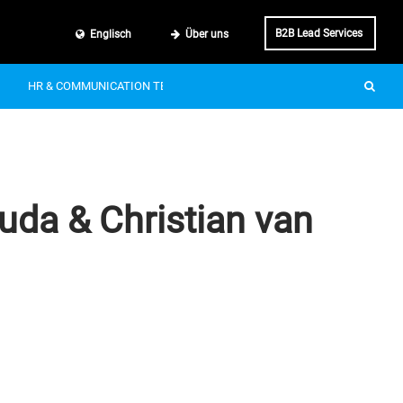
B2B Lead Services
Englisch
Über uns
HR & COMMUNICATION TECH
SMART MOBILITY
IT & BUSINE
uda & Christian van