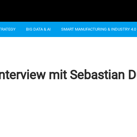
STRATEGY
BIG DATA & AI
SMART MANUFACTURING & INDUSTRY 4.0
terview mit Sebastian D