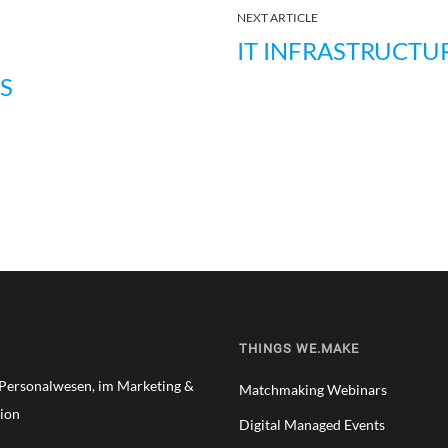
NEXT ARTICLE
IT INFRASTRUCTU
S
THINGS WE.MAKE
m Personalwesen, im Marketing &
Matchmaking Webinars
ion
Digital Managed Events