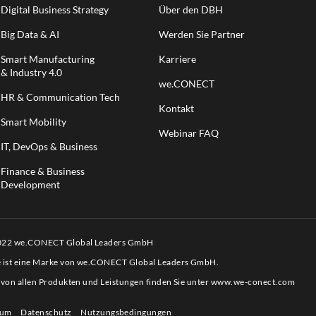
Digital Business Strategy
Über den DBH
Big Data & AI
Werden Sie Partner
Smart Manufacturing
Karriere
& Industry 4.0
we.CONECT
HR & Communication Tech
Kontakt
Smart Mobility
Webinar FAQ
IT, DevOps & Business
Finance & Business
Development
2022 we.CONECT Global Leaders GmbH
e ist eine Marke von we.CONECT Global Leaders GmbH.
 von allen Produkten und Leistungen finden Sie unter
www.we-conect.com
sum
Datenschutz
Nutzungsbedingungen