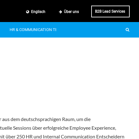
B2B Lead Services
Englisch
Über uns
HR & COMMUNICATION TECH
SMART MOBILITY
IT & BUSINE
r aus dem deutschsprachigen Raum, um die
tuelle Sessions über erfolgreiche Employee Experience,
 mit über 250 HR und Internal Communication Entscheidern