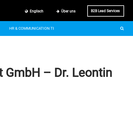
B2B Lead Services
Englisch
Über uns
HR & COMMUNICATION TECH
SMART MOBILITY
IT & BUSINE
t GmbH – Dr. Leontin