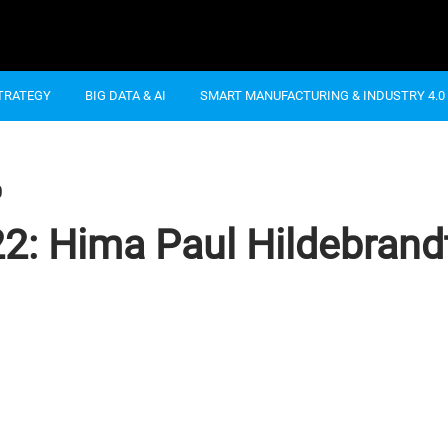
STRATEGY
BIG DATA & AI
SMART MANUFACTURING & INDUSTRY 4.0
0
2: Hima Paul Hildebrand