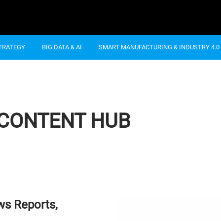
STRATEGY
BIG DATA & AI
SMART MANUFACTURING & INDUSTRY 4.0
 CONTENT HUB
ws Reports,