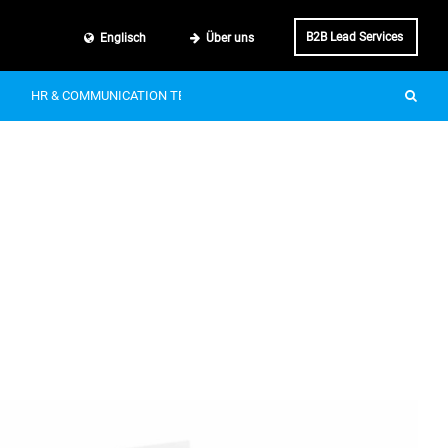
B2B Lead Services
Englisch
Über uns
HR & COMMUNICATION TECH
SMART MOBILITY
IT & BUSINE