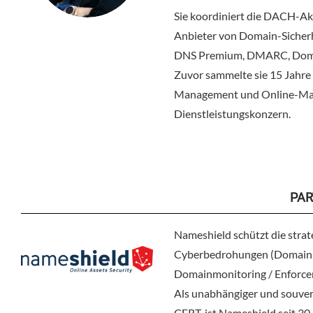
Sie koordiniert die DACH-Ak
Anbieter von Domain-Sicherh
DNS Premium, DMARC, Doma
Zuvor sammelte sie 15 Jahre
Management und Online-Mark
Dienstleistungskonzern.
PAR
Nameshield schützt die str
Cyberbedrohungen (Domain 
Domainmonitoring / Enforce
Als unabhängiger und souverä
CERT, ist Nameshield seit 30