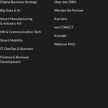
Digital Business Strategy
Über den DBH
Big Data & AI
Werden Sie Partner
Smart Manufacturing
Karriere
& Industry 4.0
we.CONECT
HR & Communication Tech
Kontakt
Smart Mobility
Webinar FAQ
IT, DevOps & Business
Finance & Business
Development