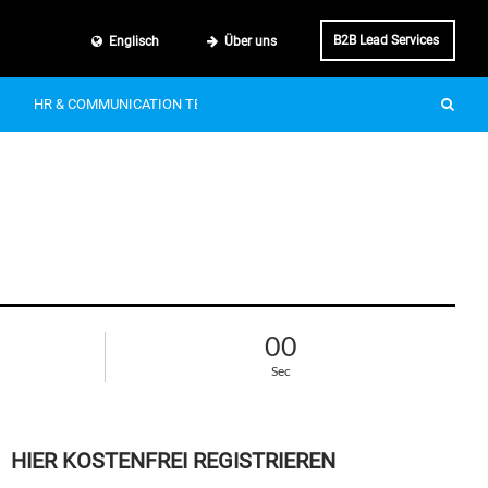
B2B Lead Services
Englisch
Über uns
HR & COMMUNICATION TECH
SMART MOBILITY
IT & BUSINE
00
Sec
HIER KOSTENFREI REGISTRIEREN