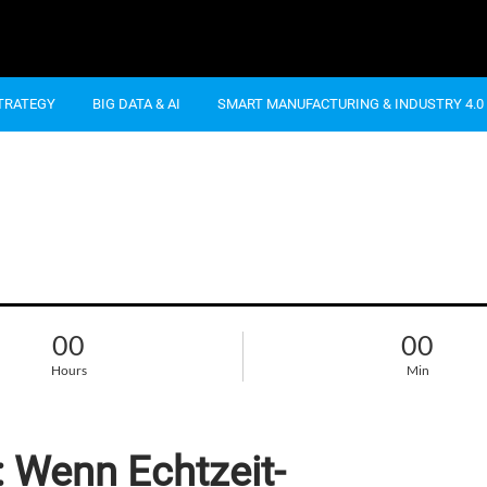
STRATEGY
BIG DATA & AI
SMART MANUFACTURING & INDUSTRY 4.0
00
00
Hours
Min
 Wenn Echtzeit-