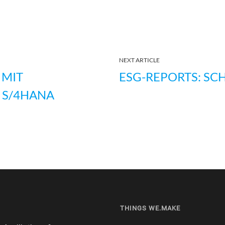
NEXT ARTICLE
 MIT
ESG-REPORTS: SC
 S/4HANA
THINGS WE.MAKE