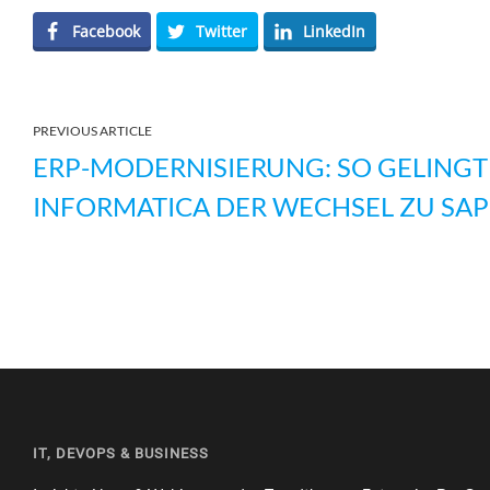
Facebook
Twitter
LinkedIn
PREVIOUS ARTICLE
ERP-MODERNISIERUNG: SO GELINGT
INFORMATICA DER WECHSEL ZU SAP
IT, DEVOPS & BUSINESS