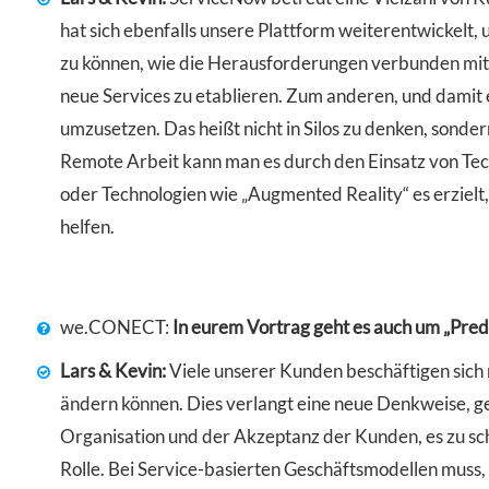
hat sich ebenfalls unsere Plattform weiterentwickelt,
zu können, wie die Herausforderungen verbunden mit d
neue Services zu etablieren. Zum anderen, und damit 
umzusetzen. Das heißt nicht in Silos zu denken, sondern
Remote Arbeit kann man es durch den Einsatz von Tech
oder Technologien wie „Augmented Reality“ es erzielt,
helfen.
we.CONECT:
In eurem Vortrag geht es auch um „Pred
Lars & Kevin:
Viele unserer Kunden beschäftigen sich m
ändern können. Dies verlangt eine neue Denkweise, g
Organisation und der Akzeptanz der Kunden, es zu sch
Rolle. Bei Service-basierten Geschäftsmodellen muss, 