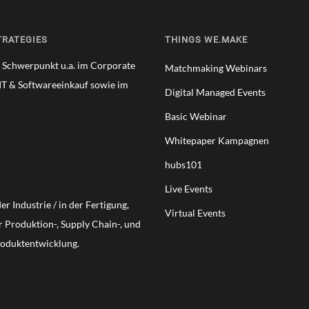
TRATEGIES
THINGS WE.MAKE
t Schwerpunkt u.a. im Corporate
Matchmaking Webinars
IT & Softwareeinkauf sowie im
Digital Managed Events
Basic Webinar
Whitepaper Kampagnen
hubs101
Live Events
r Industrie / in der Fertigung,
Virtual Events
er Produktion-, Supply Chain-, und
roduktentwicklung.