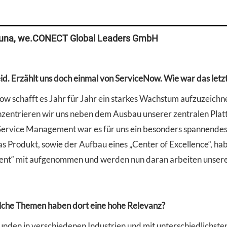
 Duna, we.CONECT Global Leaders GmbH
eid. Erzählt uns doch einmal von ServiceNow. Wie war das letzt
w schafft es Jahr für Jahr ein starkes Wachstum aufzuzeichnen
konzentrieren wir uns neben dem Ausbau unserer zentralen Plat
d Service Management war es für uns ein besonders spannendes
as Produkt, sowie der Aufbau eines „Center of Excellence“, ha
nt“ mit aufgenommen und werden nun daran arbeiten unsere P
lche Themen haben dort eine hohe Relevanz?
unden in verschiedenen Industrien und mit unterschiedlichs