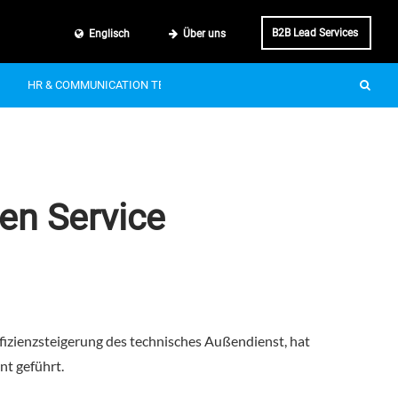
B2B Lead Services
Englisch
Über uns
HR & COMMUNICATION TECH
SMART MOBILITY
IT & BUSINE
en Service
ffizienzsteigerung des technisches Außendienst, hat
nt geführt.