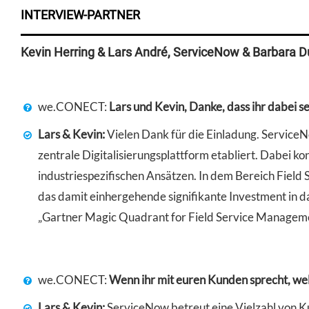
INTERVIEW-PARTNER
Kevin Herring & Lars André, ServiceNow & Barbara
we.CONECT:
Lars und Kevin, Danke, dass ihr dabei s
Lars & Kevin:
Vielen Dank für die Einladung. ServiceNo
zentrale Digitalisierungsplattform etabliert. Dabei 
industriespezifischen Ansätzen. In dem Bereich Fiel
das damit einhergehende signifikante Investment in d
„Gartner Magic Quadrant for Field Service Manageme
we.CONECT:
Wenn ihr mit euren Kunden sprecht, we
Lars & Kevin:
ServiceNow betreut eine Vielzahl von K