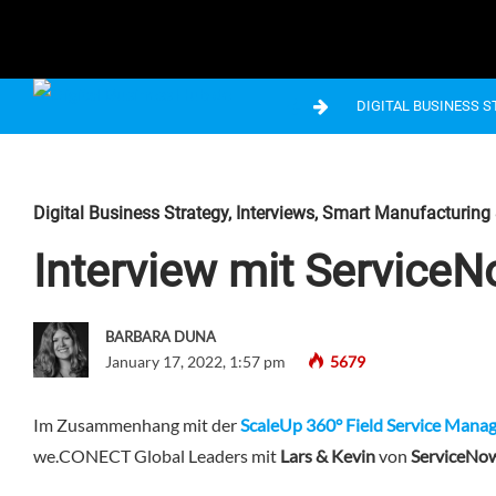
DIGITAL BUSINESS 
Digital Business Strategy
,
Interviews
,
Smart Manufacturing &
Interview mit Service
BARBARA DUNA
January 17, 2022, 1:57 pm
5679
Im Zusammenhang mit der
ScaleUp 360° Field Service Man
we.CONECT Global Leaders mit
Lars & Kevin
von
ServiceNo