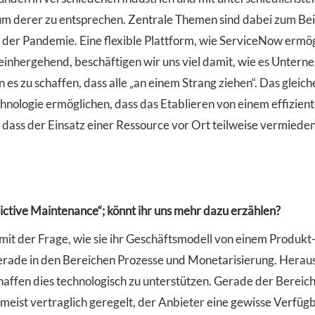
 um derer zu entsprechen. Zentrale Themen sind dabei zum Beisp
er Pandemie. Eine flexible Plattform, wie ServiceNow ermögl
einhergehend, beschäftigen wir uns viel damit, wie es Untern
 es zu schaffen, dass alle „an einem Strang ziehen“. Das gleich
nologie ermöglichen, dass das Etablieren von einem effizient
 dass der Einsatz einer Ressource vor Ort teilweise vermiede
ictive Maintenance“; könnt ihr uns mehr dazu erzählen?
it der Frage, wie sie ihr Geschäftsmodell von einem Produkt-
erade in den Bereichen Prozesse und Monetarisierung. Herau
affen dies technologisch zu unterstützen. Gerade der Bereich
meist vertraglich geregelt, der Anbieter eine gewisse Verfügb