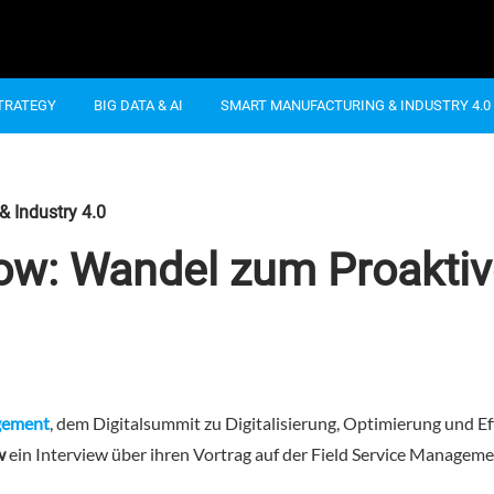
STRATEGY
BIG DATA & AI
SMART MANUFACTURING & INDUSTRY 4.0
 Industry 4.0
Now: Wandel zum Proaktiv
agement
, dem Digitalsummit zu Digitalisierung, Optimierung und E
w
ein Interview über ihren Vortrag auf der Field Service Manageme