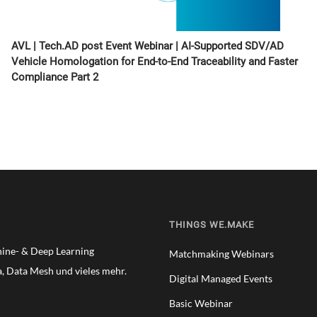
AVL | Tech.AD post Event Webinar | AI‑Supported SDV/AD
Vehicle Homologation for End‑to‑End Traceability and Faster
Compliance Part 2
THINGS WE.MAKE
hine- & Deep Learning
Matchmaking Webinars
, Data Mesh und vieles mehr.
Digital Managed Events
Basic Webinar