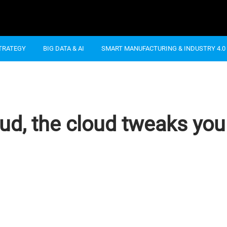
STRATEGY
BIG DATA & AI
SMART MANUFACTURING & INDUSTRY 4.0
oud, the cloud tweaks you