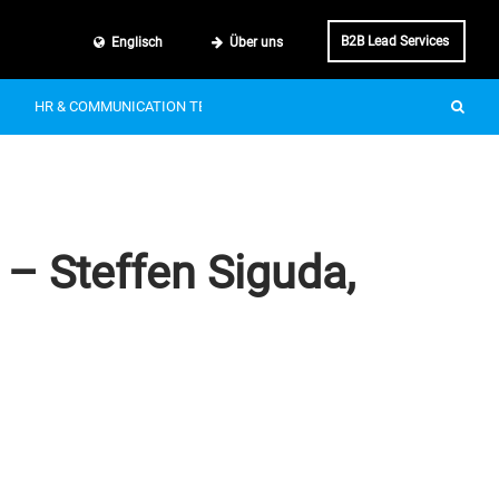
B2B Lead Services
Englisch
Über uns
HR & COMMUNICATION TECH
SMART MOBILITY
IT & BUSINE
 – Steffen Siguda,