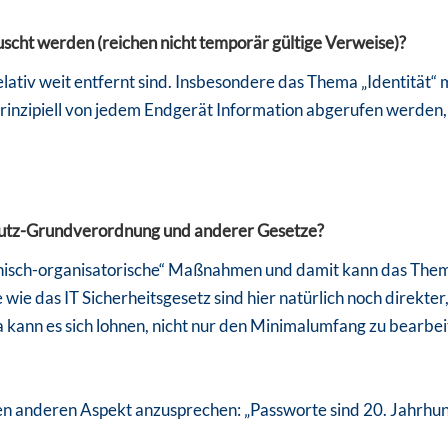
cht werden (reichen nicht temporär gültige Verweise)?
elativ weit entfernt sind. Insbesondere das Thema „Identität“ m
inzipiell von jedem Endgerät Information abgerufen werden, 
hutz-Grundverordnung und anderer Gesetze?
chnisch-organisatorische“ Maßnahmen und damit kann das Them
ie das IT Sicherheitsgesetz sind hier natürlich noch direkter, 
 kann es sich lohnen, nicht nur den Minimalumfang zu bearbe
en anderen Aspekt anzusprechen: „Passworte sind 20. Jahrhund