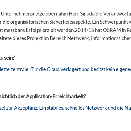
Unternehmensnetze übernahm Herr Siguda die Verantwortung zu
r die organisatorischen Sicherheitsaspekte. Ein Schwerpunkt 
t messbare Erfolge erzielt werden.
2014/15 hat OSRAM in Rek
leitete dieses Projekt im Bereich Netzwerk, Informationssiche
 sein?
te zentrale IT in die Cloud verlagert und besitzt kein eige
nsichtlich der Applikation-Erreichbarkeit?
sel zur Akzeptanz. Ein stabiles, schnelles Netzwerk und die 