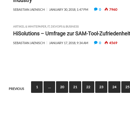
Industry
0
7960
SEBASTIAN JAENISCH
JANUARY 30, 2018, 1:47 PM
ARTIKEL & WHITEPAPER
,
IT, DEVOPS & BUSINESS
HiSolutions – Umfrage zur SAM-Tool-Zufriedenhei
0
4569
SEBASTIAN JAENISCH
JANUARY 17, 2018, 9:34 AM
P
1
…
20
21
22
23
24
25
PREVIOUS
o
s
t
s
n