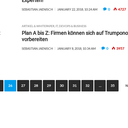
Experten!
0
4727
SEBASTIAN JAENISCH
JANUARY 22, 2018, 10:24 AM
ARTIKEL & WHITEPAPER
,
IT, DEVOPS & BUSINESS
t
Plan A bis Z: Firmen können sich auf Trumpon
vorbereiten
0
3957
SEBASTIAN JAENISCH
JANUARY 8, 2018, 10:34 AM
26
27
28
29
30
31
32
…
35
N