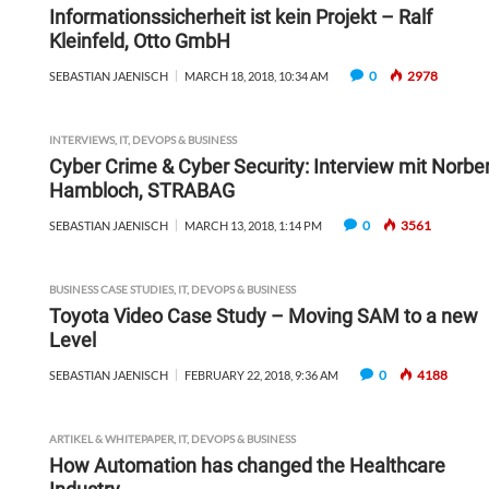
Informationssicherheit ist kein Projekt – Ralf
Kleinfeld, Otto GmbH
0
2978
SEBASTIAN JAENISCH
MARCH 18, 2018, 10:34 AM
INTERVIEWS
,
IT, DEVOPS & BUSINESS
Cyber Crime & Cyber Security: Interview mit Norber
Hambloch, STRABAG
0
3561
SEBASTIAN JAENISCH
MARCH 13, 2018, 1:14 PM
BUSINESS CASE STUDIES
,
IT, DEVOPS & BUSINESS
Toyota Video Case Study – Moving SAM to a new
Level
0
4188
SEBASTIAN JAENISCH
FEBRUARY 22, 2018, 9:36 AM
ARTIKEL & WHITEPAPER
,
IT, DEVOPS & BUSINESS
How Automation has changed the Healthcare