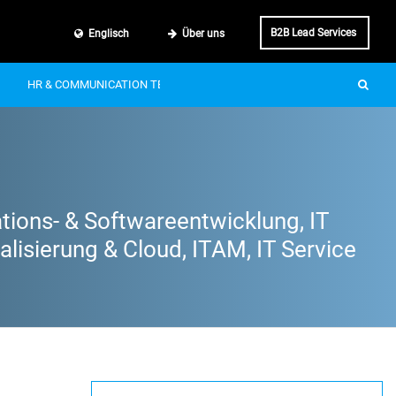
B2B Lead Services
Englisch
Über uns
HR & COMMUNICATION TECH
SMART MOBILITY
IT & BUSINE
tions- & Softwareentwicklung, IT
lisierung & Cloud, ITAM, IT Service