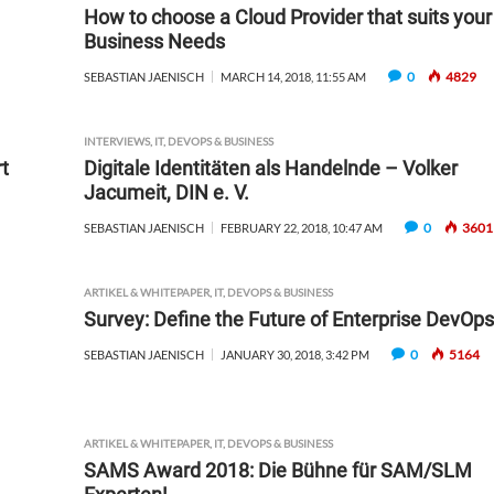
How to choose a Cloud Provider that suits your
Business Needs
0
4829
SEBASTIAN JAENISCH
MARCH 14, 2018, 11:55 AM
INTERVIEWS
,
IT, DEVOPS & BUSINESS
t
Digitale Identitäten als Handelnde – Volker
Jacumeit, DIN e. V.
0
3601
SEBASTIAN JAENISCH
FEBRUARY 22, 2018, 10:47 AM
ARTIKEL & WHITEPAPER
,
IT, DEVOPS & BUSINESS
Survey: Define the Future of Enterprise DevOps
0
5164
SEBASTIAN JAENISCH
JANUARY 30, 2018, 3:42 PM
ARTIKEL & WHITEPAPER
,
IT, DEVOPS & BUSINESS
SAMS Award 2018: Die Bühne für SAM/SLM