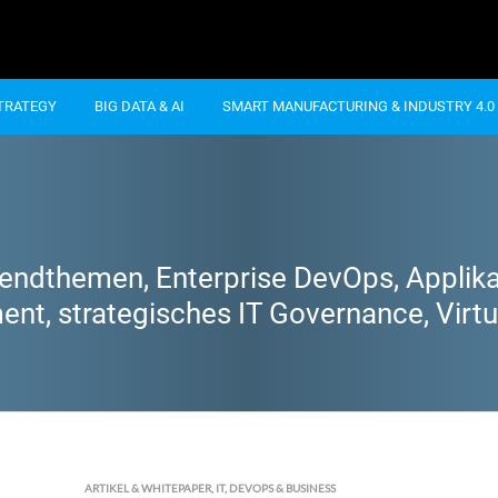
STRATEGY
BIG DATA & AI
SMART MANUFACTURING & INDUSTRY 4.0
endthemen, Enterprise DevOps, Applika
nt, strategisches IT Governance, Virtua
ARTIKEL & WHITEPAPER
,
IT, DEVOPS & BUSINESS