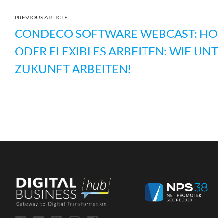
PREVIOUS ARTICLE
CONDECO SOFTWARE WEBCAST: HO
ODER FLEXIBLES ARBEITEN: WIE U
ZUKUNFT ARBEITEN!