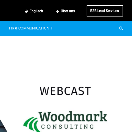
B2B Lead Services
Englisch
Über uns
HR & COMMUNICATION TECH
SMART MOBILITY
IT & BUSINE