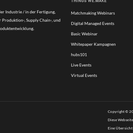
THINGS WE.MAKE
A
T
r Industrie / in der Fertigung,
Matchmaking Webinars
E
er Produktion-, Supply Chain-, und
G
Digital Managed Events
I
roduktentwicklung.
C
Basic Webinar
A
Whitepaper Kampagnen
D
V
hubs101
A
N
Live Events
T
Virtual Events
A
G
E
Copyright © 
Diese Webseit
Eine Übersicht