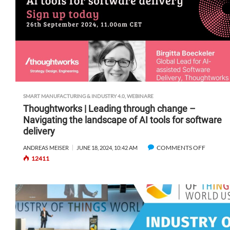
SMART MANUFACTURING & INDUSTRY 4.0
,
WEBINARE
Thoughtworks | Leading through change –
Navigating the landscape of AI tools for software
delivery
COMMENTS OFF
O
ANDREAS MEISER
JUNE 18, 2024, 10:42 AM
12411
N
T
H
O
U
G
H