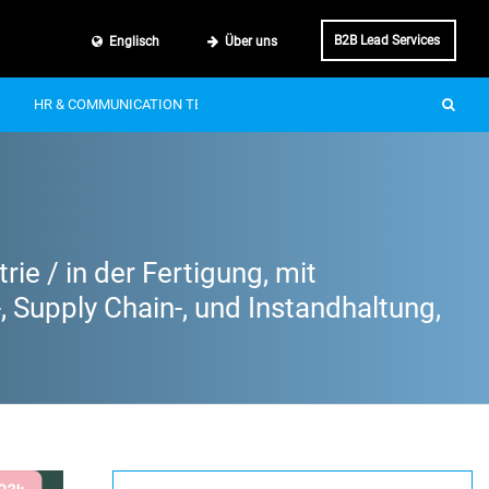
B2B Lead Services
Englisch
Über uns
HR & COMMUNICATION TECH
SMART MOBILITY
IT & BUSINE
ie / in der Fertigung, mit
, Supply Chain-, und Instandhaltung,