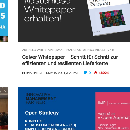
T
W
O
R
K
S
|
A
ARTIKEL & WHITEPAPER
,
SMART MANUFACTURING & INDUSTRY 4.0
U
Celver Whitepaper – Schritt für Schritt zur
G
effizienten und resilienten Lieferkette
M
E
2
0
18021
BERAN BALCI
MAY 15, 2024, 3:22 PM
N
T
I
N
G
H
E
A
L