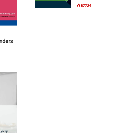
87724
anders