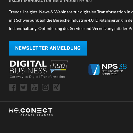
A
SMART MANUFACTURING & INDUSTRY 4.0
F
a
N
L
T
v
Trends, Insights, News & Webinare zur digitalen Transformation in de
U
A
W
F
D
mit Schwerpunk auf die Bereiche Industrie 4.0, Digitalisierung in d
i
A
A
V
R
Instandhaltung, Optimierung des Service und Vernetzung mit der P
g
C
A
E
T
a
N
D
U
C
E
t
NEWSLETTER ANMELDUNG
R
E
L
I
i
D
I
N
M
V
o
G
A
E
n
T
R
E
Y
R
I
A
L
S
S
U
P