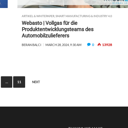
E
S
S
ARTIKEL & WHITEPAPER
,
SMART MANUFACTURING & INDUSTRY 4.0
I
Webasto | Vollgas für die
N
Produktentwicklungsteams des
G
Automobilzulieferers
D
0
13928
BERAN BALCI
MARCH 28, 2024, 9:30 AM
A
T
A
A
N
D
…
11
A
NEXT
I
F
O
R
S
T
R