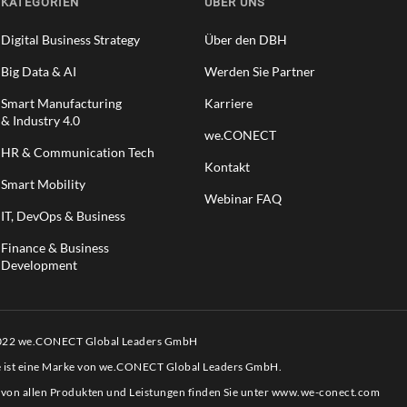
KATEGORIEN
ÜBER UNS
Digital Business Strategy
Über den DBH
Big Data & AI
Werden Sie Partner
Smart Manufacturing
Karriere
& Industry 4.0
we.CONECT
HR & Communication Tech
Kontakt
Smart Mobility
Webinar FAQ
IT, DevOps & Business
Finance & Business
Development
2022 we.CONECT Global Leaders GmbH
e ist eine Marke von we.CONECT Global Leaders GmbH.
 von allen Produkten und Leistungen finden Sie unter
www.we-conect.com