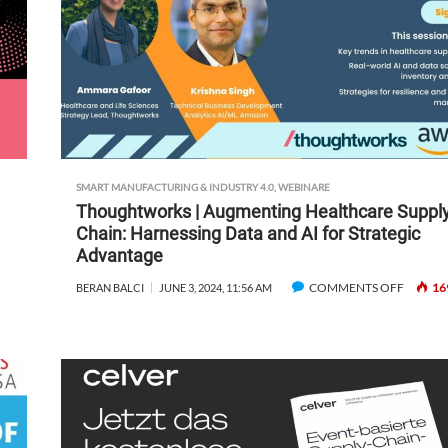
SMART MANUFACTURING & INDUSTRY 4.0
,
WEBINARE
Thoughtworks | Augmenting Healthcare Suppl
Chain: Harnessing Data and AI for Strategic
Advantage
COMMENTS OFF
O
16
BERAN BALCI
JUNE 3, 2024, 11:56 AM
N
T
H
O
U
G
H