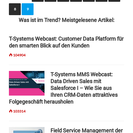
o
8
9
s
Was ist im Trend? Meistgelesene Artikel:
t
s
T-Systems Webcast: Customer Data Platform für
n
den smarten Blick auf den Kunden
a
104904
v
i
T-Systems MMS Webcast:
g
Data Driven Sales mit
Salesforce I – Wie Sie aus
a
Ihren CRM-Daten attraktives
t
Folgegeschäft herausholen
i
103314
o
n
Field Service Management der