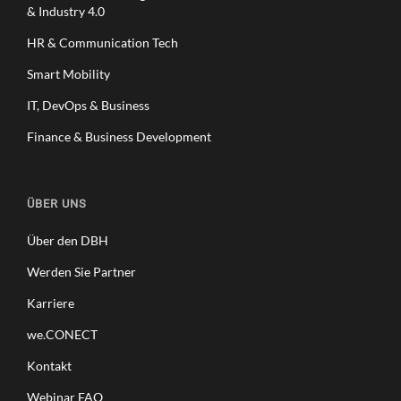
& Industry 4.0
Ö
H
HR & Communication Tech
E
N
Smart Mobility
,
IT, DevOps & Business
Z
E
Finance & Business Development
I
T
U
N
ÜBER UNS
D
G
Über den DBH
E
Werden Sie Partner
L
D
Karriere
S
P
we.CONECT
A
Kontakt
R
E
Webinar FAQ