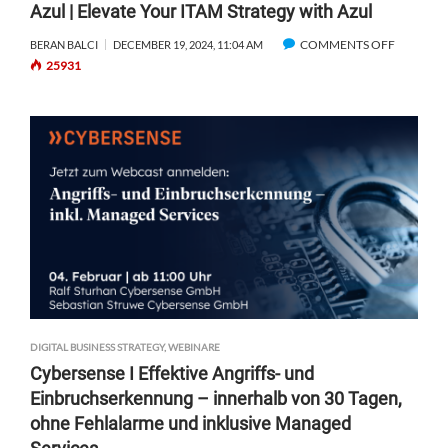
Azul | Elevate Your ITAM Strategy with Azul
L
|
COMMENTS OFF
O
BERAN BALCI
DECEMBER 19, 2024, 11:04 AM
E
25931
N
R
A
F
Z
A
U
H
L
R
|
E
E
N
L
S
E
I
V
E
A
,
T
W
E
I
Y
E
DIGITAL BUSINESS STRATEGY
,
WEBINARE
O
S
Cybersense I Effektive Angriffs- und
U
I
Einbruchserkennung – innerhalb von 30 Tagen,
R
E
ohne Fehlalarme und inklusive Managed
I
K
T