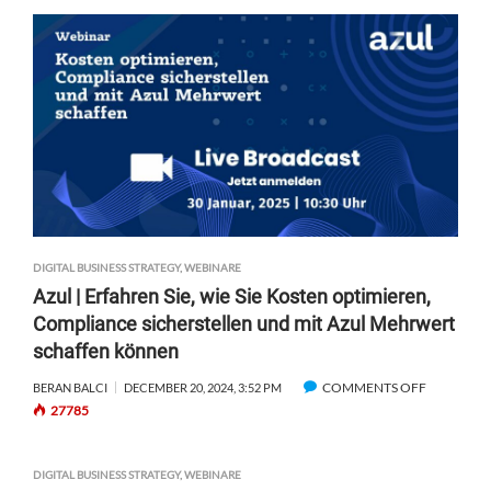
DIGITAL BUSINESS STRATEGY
,
WEBINARE
Azul | Erfahren Sie, wie Sie Kosten optimieren,
Compliance sicherstellen und mit Azul Mehrwert
schaffen können
COMMENTS OFF
O
BERAN BALCI
DECEMBER 20, 2024, 3:52 PM
27785
N
A
Z
DIGITAL BUSINESS STRATEGY
,
WEBINARE
U