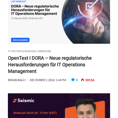
T
I
C
M
T
|
A
A
K
C
Z
I
H
U
I
E
L
M
N
M
B
:
E
P
L
H
M
IT, DEVOPS & BUSINESS
,
WEBINARE
E
R
–
OpenText I DORA – Neue regulatorische
G
W
S
A
E
Herausforderungen für IT Operations
K
C
R
Management
A
Y
T
L
-
0
10116
BERAN BALCI
DECEMBER 5, 2024, 1:44 PM
S
I
S
C
E
Y
H
R
S
A
U
T
F
N
E
F
G
M
E
V