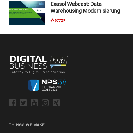
O
Exasol Webcast: Data
D
Warehousing Modernisierung
E
C
87729
I
T
R
I
X
-
L
I
Z
E
N
Z
E
N
A
U
THINGS WE.MAKE
S
S