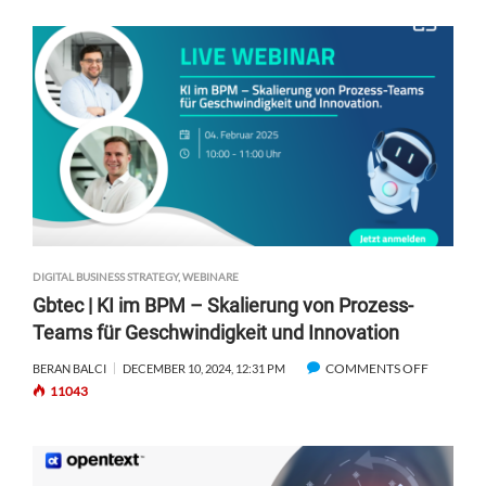
A
A
S
N
T
C
|
E
D
S
A
I
S
C
A
H
L
E
T
R
E
S
S
T
DIGITAL BUSINESS STRATEGY
,
WEBINARE
C
E
Gbtec | KI im BPM – Skalierung von Prozess-
H
L
Teams für Geschwindigkeit und Innovation
I
L
F
E
COMMENTS OFF
O
BERAN BALCI
DECEMBER 10, 2024, 12:31 PM
F
N
11043
N
F
U
G
L
N
B
O
D
T
T
M
E