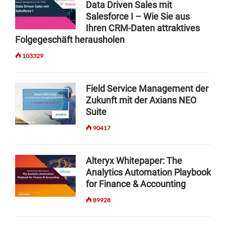
g
.
Data Driven Sales mit
L
T
Salesforce I – Wie Sie aus
a
E
H
Ihren CRM-Daten attraktives
R
R
t
&
Folgegeschäft herausholen
E
i
I
A
103329
N
L
o
F
-
n
R
T
Field Service Management der
A
I
Zukunft mit der Axians NEO
S
M
Suite
T
E
R
P
90417
U
O
C
W
T
E
Alteryx Whitepaper: The
U
R
Analytics Automation Playbook
R
for Finance & Accounting
E
A
89928
S
C