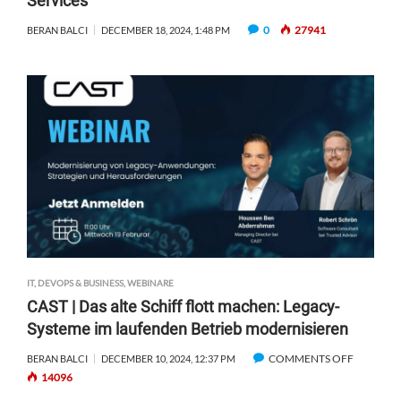
Services
O
A
S
0
27941
BERAN BALCI
DECEMBER 18, 2024, 1:48 PM
M
T
S
E
T
N
R
O
A
P
T
T
E
I
G
M
Y
I
W
E
I
R
T
E
H
N
A
IT, DEVOPS & BUSINESS
,
WEBINARE
,
Z
CAST | Das alte Schiff flott machen: Legacy-
C
U
O
Systeme im laufenden Betrieb modernisieren
L
M
COMMENTS OFF
O
BERAN BALCI
DECEMBER 10, 2024, 12:37 PM
P
14096
N
L
C
I