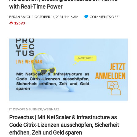
I
with Real-Time Power
B
O
-
COMMENTS OFF
O
BERAN BALCI
OCTOBER 14, 2024, 11:16 AM
N
B
12593
N
U
A
Y
G
E
S
R
O
J
L
O
U
U
T
R
I
N
O
E
N
Y
|
–
B
S
R
A
IT, DEVOPS & BUSINESS
,
WEBINARE
E
L
Provectus | Mit NetScaler & Infrastructure as
A
E
Code Citrix-Lizenzen ausschöpfen, Sicherheit
K
S
erhöhen, Zeit und Geld sparen
I
E