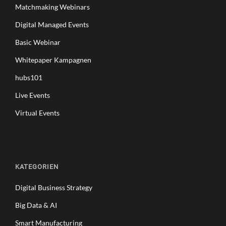
Matchmaking Webinars
C
H
Digital Managed Events
Ö
P
Basic Webinar
F
Whitepaper Kampagnen
E
N
hubs101
,
S
Live Events
I
Virtual Events
C
H
E
R
H
KATEGORIEN
E
I
Digital Business Strategy
T
E
Big Data & AI
R
H
Smart Manufacturing