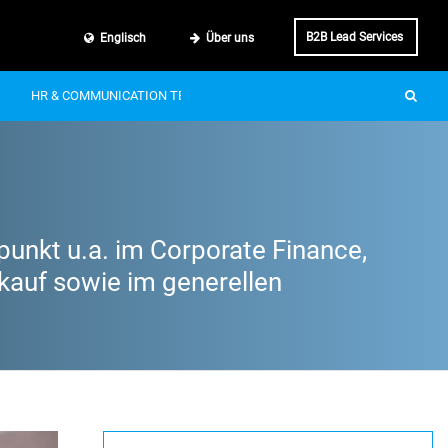
B2B Lead Services
Englisch
Über uns
HR & COMMUNICATION TECH
SMART MOBILITY
IT & BUSINE
punkt u.a. im Corporate Finance,
kauf sowie im generellen