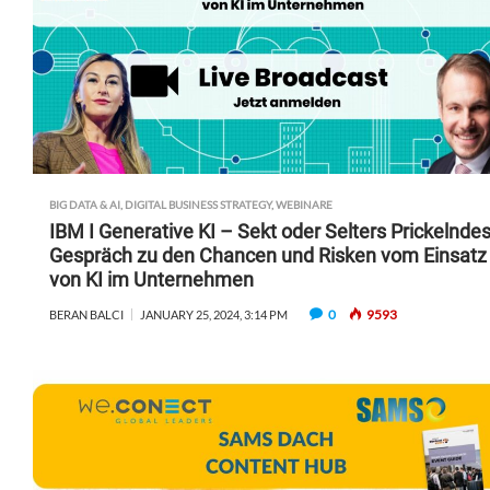
BIG DATA & AI
,
DIGITAL BUSINESS STRATEGY
,
WEBINARE
IBM I Generative KI – Sekt oder Selters Prickelnde
Gespräch zu den Chancen und Risken vom Einsatz
von KI im Unternehmen
0
9593
BERAN BALCI
JANUARY 25, 2024, 3:14 PM