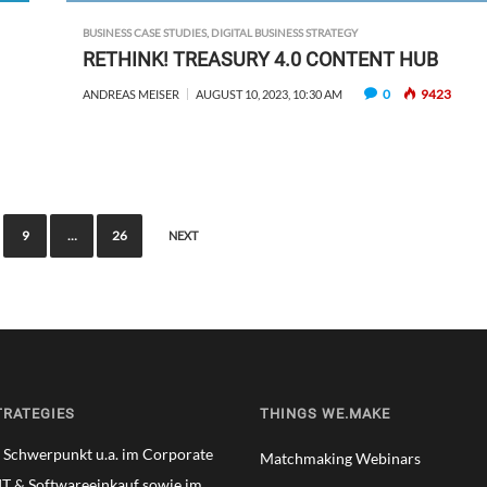
BUSINESS CASE STUDIES
,
DIGITAL BUSINESS STRATEGY
RETHINK! TREASURY 4.0 CONTENT HUB
0
9423
ANDREAS MEISER
AUGUST 10, 2023, 10:30 AM
9
…
26
NEXT
TRATEGIES
THINGS WE.MAKE
t Schwerpunkt u.a. im Corporate
Matchmaking Webinars
IT & Softwareeinkauf sowie im