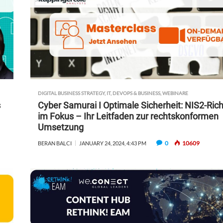
DIGITAL BUSINESS STRATEGY
,
IT, DEVOPS & BUSINESS
,
WEBINARE
s
Cyber Samurai I Optimale Sicherheit: NIS2-Richt
im Fokus – Ihr Leitfaden zur rechtskonformen
Umsetzung
0
10609
BERAN BALCI
JANUARY 24, 2024, 4:43 PM