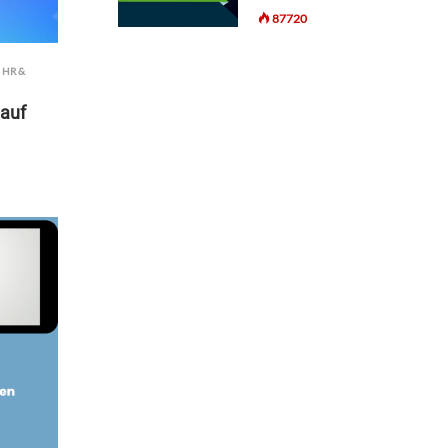
87720
,
HR &
auf