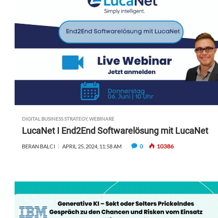
DIGITAL BUSINESS STRATEGY
,
WEBINARE
LucaNet I End2End Softwarelösung mit LucaNet
0
10386
BERAN BALCI
APRIL 25, 2024, 11:58 AM