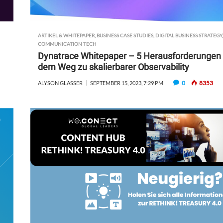
ARTIKEL & WHITEPAPER
,
BUSINESS CASE STUDIES
,
DIGITAL BUSINESS STRATEGY
COMMUNICATION TECH
Dynatrace Whitepaper – 5 Herausforderungen 
dem Weg zu skalierbarer Observability
0
8353
ALYSON GLASSER
SEPTEMBER 15, 2023, 7:29 PM