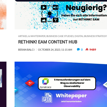
ARTIKEL & WHITEPAPER
,
BUSINESS CASE STUDIES
,
DIGITAL BUSINESS STRATEGY
RETHINK! EAM CONTENT HUB
0
9489
BERAN BALCI
OCTOBER 24, 2023, 11:15 AM