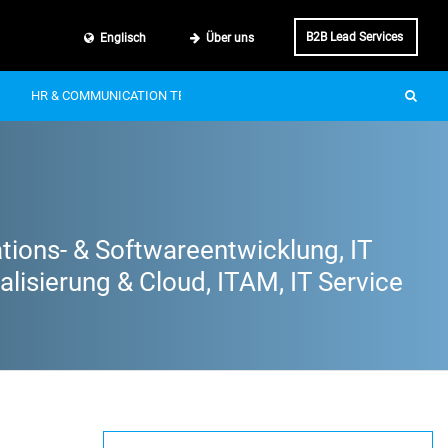
B2B Lead Services
Englisch
Über uns
HR & COMMUNICATION TECH
SMART MOBILITY
IT & BUSINE
tions- & Softwareentwicklung, IT
lisierung & Cloud, ITAM, IT Service