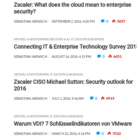
Zscaler: What does the cloud mean to enterprise
security?
0
5037
SEBASTIAN JAENISCH
SEPTEMBER 2, 2016, 4:05 PM
ARTIKEL & WHITEPAPER
,
BIG DATA & AI
,
IT, DEVOPS & BUSINESS
Connecting IT & Enterprise Technology Survey 201
0
6451
SEBASTIAN JAENISCH
AUGUST 16, 2016, 4:15 PM
ARTIKEL & WHITEPAPER
,
IT, DEVOPS & BUSINESS
Zscaler CISO Michael Sutton: Security outlook for
2016
0
4919
SEBASTIAN JAENISCH
JULY 1, 2016, 9:56 AM
ARTIKEL & WHITEPAPER
,
IT, DEVOPS & BUSINESS
Warum VDI? 7 Schlüsselindikatoren von VMware
0
7010
SEBASTIAN JAENISCH
MARCH 22, 2016, 4:16 PM