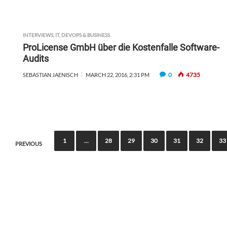
INTERVIEWS
,
IT, DEVOPS & BUSINESS
ProLicense GmbH über die Kostenfalle Software-
Audits
0
4735
SEBASTIAN JAENISCH
MARCH 22, 2016, 2:31 PM
P
1
…
28
29
30
31
32
33
PREVIOUS
o
s
t
s
n