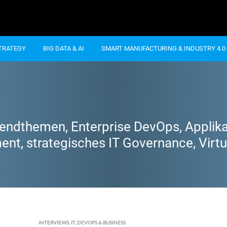
STRATEGY
BIG DATA & AI
SMART MANUFACTURING & INDUSTRY 4.0
endthemen, Enterprise DevOps, Applika
nt, strategisches IT Governance, Virtua
INTERVIEWS
,
IT, DEVOPS & BUSINESS