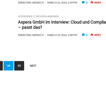
0
4649
SEBASTIAN JAENISCH
MARCH 22, 2016, 2:34 PM
INTERVIEWS
,
IT, DEVOPS & BUSINESS
Aspera GmbH im Interview: Cloud und Compli
– passt das?
0
4991
SEBASTIAN JAENISCH
MARCH 22, 2016, 2:08 PM
34
35
NEXT