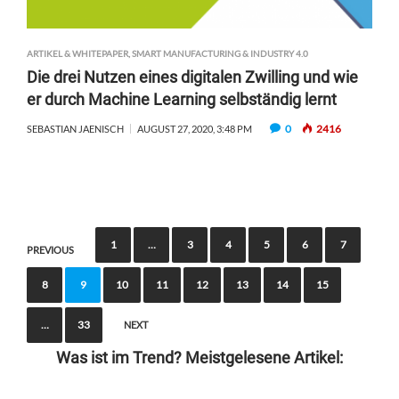
ARTIKEL & WHITEPAPER
,
SMART MANUFACTURING & INDUSTRY 4.0
Die drei Nutzen eines digitalen Zwilling und wie
er durch Machine Learning selbständig lernt
0
2416
SEBASTIAN JAENISCH
AUGUST 27, 2020, 3:48 PM
P
1
…
3
4
5
6
7
PREVIOUS
o
8
9
10
11
12
13
14
15
s
t
…
33
NEXT
s
Was ist im Trend? Meistgelesene Artikel:
n