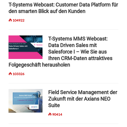
a
T-Systems Webcast: Customer Data Platform für
den smarten Blick auf den Kunden
v
i
104922
g
T-Systems MMS Webcast:
a
Data Driven Sales mit
t
Salesforce I – Wie Sie aus
i
Ihren CRM-Daten attraktives
Folgegeschäft herausholen
o
103326
n
Field Service Management der
Zukunft mit der Axians NEO
Suite
90414