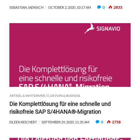
0
2833
SEBASTIAN JAENISCH
OCTOBER 2, 2020, 10:17 AM
ARTIKEL & WHITEPAPER
,
IT, DEVOPS & BUSINESS
Die Komplettlösung für eine schnelle und
risikofreie SAP S/4HANA®-Migration
0
2758
EILEEN REICHERT
SEPTEMBER 29, 2020, 11:35 AM