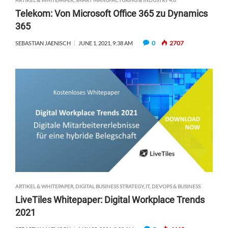
ARTIKEL & WHITEPAPER
,
SMART MANUFACTURING & INDUSTRY 4.0
Telekom: Von Microsoft Office 365 zu Dynamics
365
0
2707
SEBASTIAN JAENISCH
JUNE 1, 2021, 9:38 AM
ARTIKEL & WHITEPAPER
,
DIGITAL BUSINESS STRATEGY
,
IT, DEVOPS & BUSINESS
LiveTiles Whitepaper: Digital Workplace Trends
2021