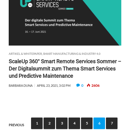
ARTIKEL & WHITEPAPER
,
SMART MANUFACTURING & INDUSTRY 4.0
ScaleUp 360° Smart Remote Services Sommer –
Der Digitalsummit zum Thema Smart Services
und Predictive Maintenance
0
2606
BARBARA DUNA
APRIL 23, 2021, 3:02 PM
P
1
2
3
4
5
6
7
PREVIOUS