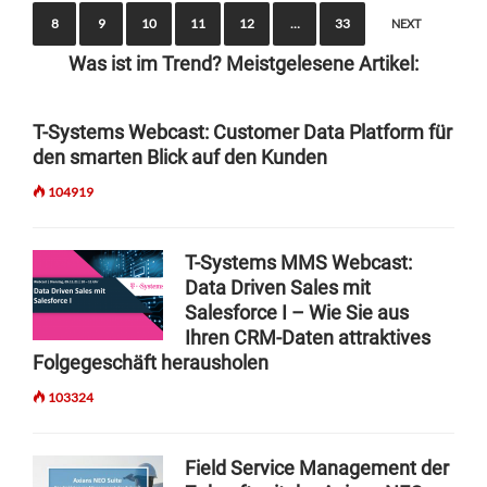
o
8
9
10
11
12
…
33
NEXT
s
Was ist im Trend? Meistgelesene Artikel:
t
s
T-Systems Webcast: Customer Data Platform für
n
den smarten Blick auf den Kunden
a
104919
v
i
T-Systems MMS Webcast:
g
Data Driven Sales mit
Salesforce I – Wie Sie aus
a
Ihren CRM-Daten attraktives
t
Folgegeschäft herausholen
i
103324
o
n
Field Service Management der