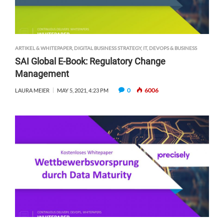
ARTIKEL & WHITEPAPER
,
DIGITAL BUSINESS STRATEGY
,
IT, DEVOPS & BUSINESS
SAI Global E-Book: Regulatory Change
Management
0
6006
LAURA MEIER
MAY 5, 2021, 4:23 PM