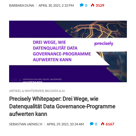
0
3129
BARBARA DUNA
APRIL 30, 2021, 2:32 PM
ARTIKEL & WHITEPAPER
,
BIG DATA & AI
Precisely Whitepaper: Drei Wege, wie
Datenqualität Data Governance-Programme
aufwerten kann
0
6167
SEBASTIAN JAENISCH
APRIL 29, 2021, 10:34 AM