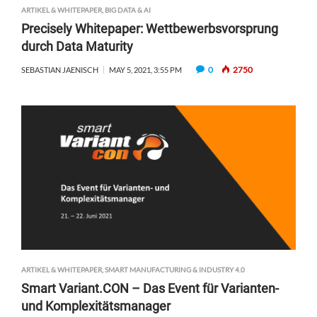
ARTIKEL & WHITEPAPER
,
BIG DATA & AI
Precisely Whitepaper: Wettbewerbsvorsprung
durch Data Maturity
0
2750
SEBASTIAN JAENISCH
MAY 5, 2021, 3:55 PM
ARTIKEL & WHITEPAPER
,
SMART MANUFACTURING & INDUSTRY 4.0
Smart Variant.CON – Das Event für Varianten-
und Komplexitätsmanager