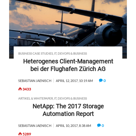
BUSINESS CASE STUDIES
,
IT, DEVOPS & BUSINESS
Heterogenes Client-Management
bei der Flughafen Zürich AG
0
SEBASTIAN JAENISCH
APRIL 12, 2017, 10:19 AM
3433
ARTIKEL & WHITEPAPER
,
IT, DEVOPS & BUSINESS
NetApp: The 2017 Storage
Automation Report
0
SEBASTIAN JAENISCH
APRIL 10, 2017, 8:38 AM
5289