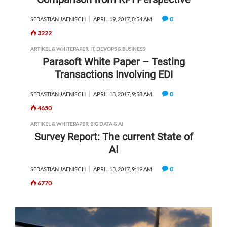
0
SEBASTIAN JAENISCH
APRIL 19, 2017, 8:54 AM
3222
ARTIKEL & WHITEPAPER
,
IT, DEVOPS & BUSINESS
Parasoft White Paper – Testing
Transactions Involving EDI
0
SEBASTIAN JAENISCH
APRIL 18, 2017, 9:58 AM
4650
ARTIKEL & WHITEPAPER
,
BIG DATA & AI
Survey Report: The current State of
AI
0
SEBASTIAN JAENISCH
APRIL 13, 2017, 9:19 AM
6770