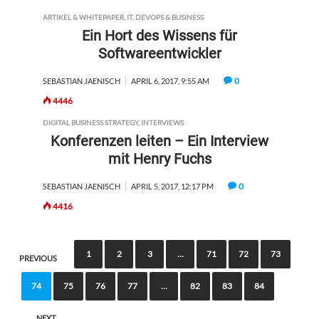
ARTIKEL & WHITEPAPER
,
IT, DEVOPS & BUSINESS
Ein Hort des Wissens für
Softwareentwickler
0
SEBASTIAN JAENISCH
APRIL 6, 2017, 9:55 AM
4446
DIGITAL BUSINESS STRATEGY
,
INTERVIEWS
Konferenzen leiten – Ein Interview
mit Henry Fuchs
0
SEBASTIAN JAENISCH
APRIL 5, 2017, 12:17 PM
4416
1
2
3
…
71
72
73
PREVIOUS
74
75
76
77
…
82
83
84
NEXT