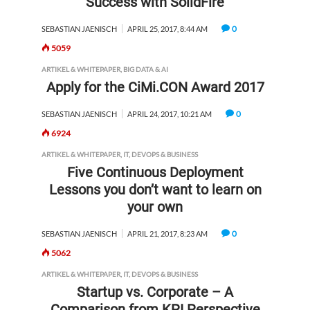
Success with SolidFire
0
SEBASTIAN JAENISCH
APRIL 25, 2017, 8:44 AM
5059
ARTIKEL & WHITEPAPER
,
BIG DATA & AI
Apply for the CiMi.CON Award 2017
0
SEBASTIAN JAENISCH
APRIL 24, 2017, 10:21 AM
6924
ARTIKEL & WHITEPAPER
,
IT, DEVOPS & BUSINESS
Five Continuous Deployment
Lessons you don’t want to learn on
your own
0
SEBASTIAN JAENISCH
APRIL 21, 2017, 8:23 AM
5062
ARTIKEL & WHITEPAPER
,
IT, DEVOPS & BUSINESS
Startup vs. Corporate – A
Comparison from KPI Perspective