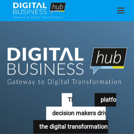
p
decis
the 