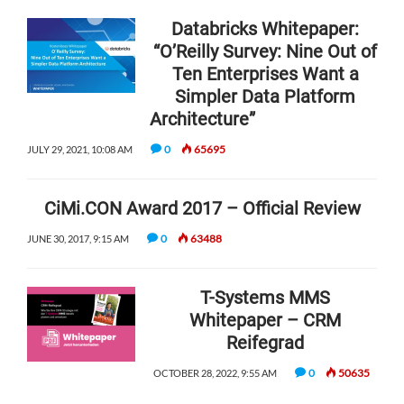
Databricks Whitepaper:
“O’Reilly Survey: Nine Out of
Ten Enterprises Want a
Simpler Data Platform
Architecture”
0
65695
JULY 29, 2021, 10:08 AM
CiMi.CON Award 2017 – Official Review
0
63488
JUNE 30, 2017, 9:15 AM
T-Systems MMS
Whitepaper – CRM
Reifegrad
0
50635
OCTOBER 28, 2022, 9:55 AM