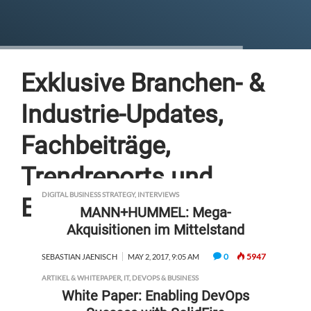
Exklusive Branchen- &
Industrie-Updates,
Fachbeiträge,
Trendreports und
DIGITAL BUSINESS STRATEGY
,
INTERVIEWS
Experten-Webinare
MANN+HUMMEL: Mega-
Akquisitionen im Mittelstand
0
5947
SEBASTIAN JAENISCH
MAY 2, 2017, 9:05 AM
ARTIKEL & WHITEPAPER
,
IT, DEVOPS & BUSINESS
White Paper: Enabling DevOps