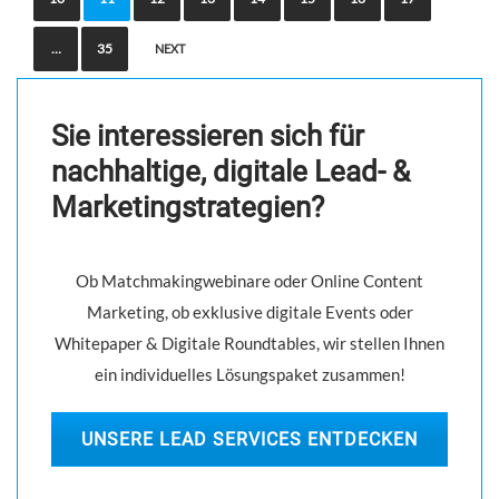
s
t
…
35
NEXT
s
n
Sie interessieren sich für
a
nachhaltige, digitale Lead- &
v
Marketingstrategien?
i
g
Ob Matchmakingwebinare oder Online Content
a
Marketing, ob exklusive digitale Events oder
t
Whitepaper & Digitale Roundtables, wir stellen Ihnen
i
ein individuelles Lösungspaket zusammen!
o
n
UNSERE LEAD SERVICES ENTDECKEN