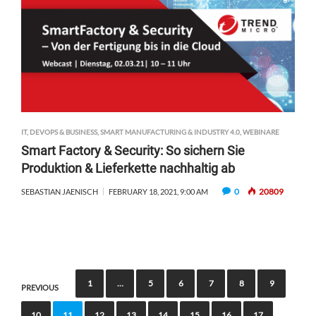
IT, DEVOPS & BUSINESS
,
SMART MANUFACTURING & INDUSTRY 4.0
,
WEBINARE
Smart Factory & Security: So sichern Sie
Produktion & Lieferkette nachhaltig ab
0
20809
SEBASTIAN JAENISCH
FEBRUARY 18, 2021, 9:00 AM
P
1
…
5
6
7
8
9
PREVIOUS
o
10
11
12
13
14
15
16
17