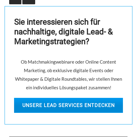
s
n
Sie interessieren sich für
a
nachhaltige, digitale Lead- &
v
Marketingstrategien?
i
g
Ob Matchmakingwebinare oder Online Content
a
Marketing, ob exklusive digitale Events oder
t
Whitepaper & Digitale Roundtables, wir stellen Ihnen
i
ein individuelles Lösungspaket zusammen!
o
n
UNSERE LEAD SERVICES ENTDECKEN