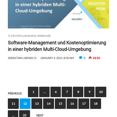
IT, DEVOPS & BUSINESS
,
WEBINARE
Software-Management und Kostenoptimierung
in einer hybriden Multi-Cloud-Umgebung
0
2610
SEBASTIAN JAENISCH
JANUARY 4, 2021, 8:00 AM
P
1
…
6
7
8
9
10
PREVIOUS
o
11
12
13
14
15
16
17
18
s
t
…
35
NEXT