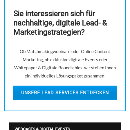
s
n
Sie interessieren sich für
a
nachhaltige, digitale Lead- &
v
Marketingstrategien?
i
g
Ob Matchmakingwebinare oder Online Content
a
Marketing, ob exklusive digitale Events oder
t
Whitepaper & Digitale Roundtables, wir stellen Ihnen
i
ein individuelles Lösungspaket zusammen!
o
n
UNSERE LEAD SERVICES ENTDECKEN
WEBCASTS & DIGITAL EVENTS