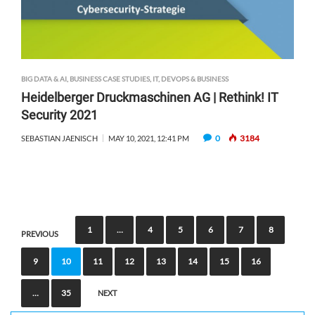
BIG DATA & AI
,
BUSINESS CASE STUDIES
,
IT, DEVOPS & BUSINESS
Heidelberger Druckmaschinen AG | Rethink! IT
Security 2021
0
3184
SEBASTIAN JAENISCH
MAY 10, 2021, 12:41 PM
P
1
…
4
5
6
7
8
PREVIOUS
o
9
10
11
12
13
14
15
16
s
t
…
35
NEXT