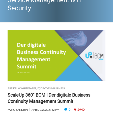
Service Management & IT
Security
ARTIKEL & WHITEPAPER
,
IT, DEVOPS & BUSINESS
ScaleUp 360° BCM | Der digitale Business
Continuity Management Summit
0
2940
FABIO SANDRIN
APRIL 9, 2020, 5:42 PM