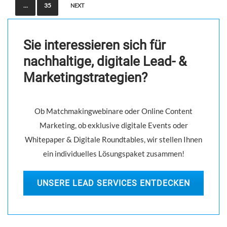
t
…
35
NEXT
s
n
Sie interessieren sich für
a
nachhaltige, digitale Lead- &
v
Marketingstrategien?
i
g
Ob Matchmakingwebinare oder Online Content
a
Marketing, ob exklusive digitale Events oder
t
Whitepaper & Digitale Roundtables, wir stellen Ihnen
i
ein individuelles Lösungspaket zusammen!
o
n
UNSERE LEAD SERVICES ENTDECKEN