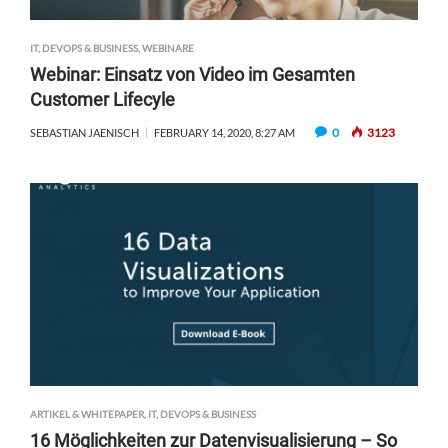
IT, DEVOPS & BUSINESS
,
WEBINARE
Webinar: Einsatz von Video im Gesamten
Customer Lifecyle
0
3123
SEBASTIAN JAENISCH
FEBRUARY 14, 2020, 8:27 AM
ARTIKEL & WHITEPAPER
,
IT, DEVOPS & BUSINESS
16 Möglichkeiten zur Datenvisualisierung – So