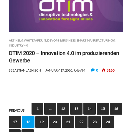
ARTIKEL & WHITEPAPER
,
IT, DEVOPS & BUSINESS
,
SMART MANUFACTURING &
INDUSTRY 4.0
DTIM 2020 – Innovation 4.0 im produzierenden
Gewerbe
0
3165
SEBASTIAN JAENISCH
JANUARY 17, 2020, 9:46 AM
P
1
…
12
13
14
15
16
PREVIOUS
o
17
18
19
20
21
22
23
24
s