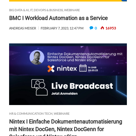
BIG DATA & AI
,
IT, DEVOPS & BUSINESS
,
WEBINARE
BMC I Workload Automation as a Service
0
16953
ANDREAS MEISER
FEBRUARY 7, 2023, 12:47 PM
HR & COMMUNICATION TECH
,
WEBINARE
Nintex I Einfache Dokumentenautomatisierung
mit Nintex DocGen, Nintex DocGenn for