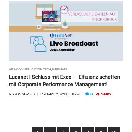
HR & COMMUNICATION TECH
,
WEBINARE
Lucanet I Schluss mit Excel – Effizienz schaffen
mit Corporate Performance Management!
0
14405
ALYSON GLASSER
JANUARY 24, 2023, 4:58 PM
P