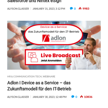
Salesforce und Nintex eSign
0
9983
ALYSON GLASSER
JANUARY 31, 2023, 3:12 PM
HR & COMMUNICATION TECH
,
WEBINARE
Adlon I Device as a Service – das
Zukunftsmodell für den IT-Betrieb
0
10836
ALYSON GLASSER
JANUARY 30, 2023, 12:48 PM