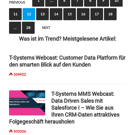
1
…
6
7
8
9
10
PREVIOUS
o
11
12
13
14
15
16
17
18
s
t
…
28
NEXT
s
Was ist im Trend? Meistgelesene Artikel:
n
a
T-Systems Webcast: Customer Data Platform für
den smarten Blick auf den Kunden
v
i
104922
g
T-Systems MMS Webcast:
a
Data Driven Sales mit
t
Salesforce I – Wie Sie aus
i
Ihren CRM-Daten attraktives
Folgegeschäft herausholen
o
103326
n