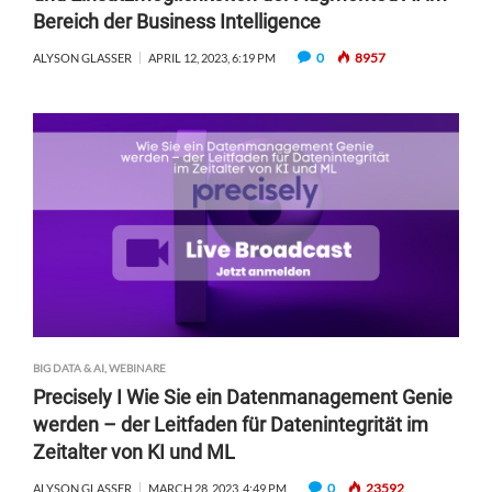
Bereich der Business Intelligence
0
8957
ALYSON GLASSER
APRIL 12, 2023, 6:19 PM
BIG DATA & AI
,
WEBINARE
Precisely I Wie Sie ein Datenmanagement Genie
werden – der Leitfaden für Datenintegrität im
Zeitalter von KI und ML
0
23592
ALYSON GLASSER
MARCH 28, 2023, 4:49 PM