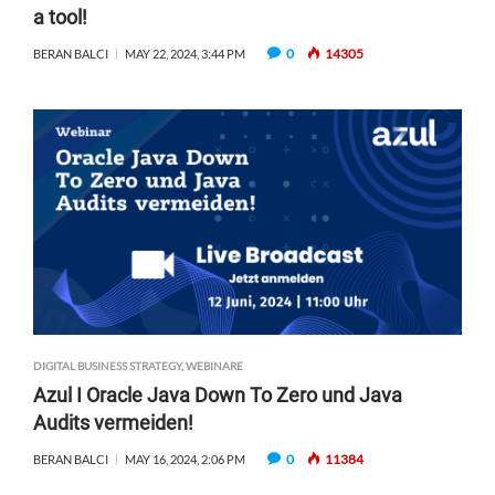
a tool!
G
M
0
14305
BERAN BALCI
MAY 22, 2024, 3:44 PM
E
N
T
I
N
G
H
E
A
L
T
H
C
DIGITAL BUSINESS STRATEGY
,
WEBINARE
A
Azul I Oracle Java Down To Zero und Java
R
E
Audits vermeiden!
S
0
11384
BERAN BALCI
MAY 16, 2024, 2:06 PM
U
P