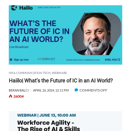
P
L
Y
C
H
A
I
N
:
H
A
R
HR & COMMUNICATION TECH
,
WEBINARE
N
Haiilo| What’s the Future of IC in an AI World?
E
S
COMMENTS OFF
O
BERAN BALCI
APRIL 26, 2024, 12:11 PM
S
26004
N
I
H
N
A
G
I
D
I
A
L