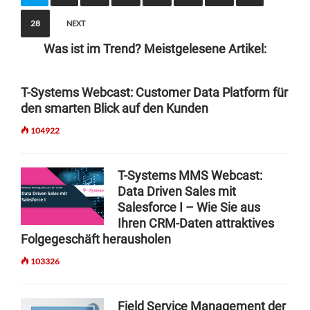
s
t
28
NEXT
s
Was ist im Trend? Meistgelesene Artikel:
n
a
T-Systems Webcast: Customer Data Platform für
den smarten Blick auf den Kunden
v
i
104922
g
T-Systems MMS Webcast:
a
Data Driven Sales mit
t
Salesforce I – Wie Sie aus
i
Ihren CRM-Daten attraktives
Folgegeschäft herausholen
o
103326
n
Field Service Management der