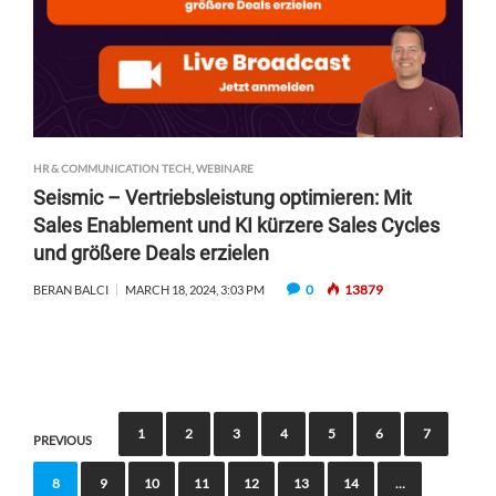
HR & COMMUNICATION TECH
,
WEBINARE
Seismic – Vertriebsleistung optimieren: Mit
Sales Enablement und KI kürzere Sales Cycles
und größere Deals erzielen
0
13879
BERAN BALCI
MARCH 18, 2024, 3:03 PM
P
1
2
3
4
5
6
7
PREVIOUS
o
8
9
10
11
12
13
14
…