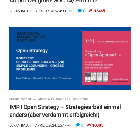
Adlon I Der große SOC 24/7-Irrtum?
0
13485
BERAN BALCI
APRIL 17, 2024, 4:00 PM
SMART MANUFACTURING & INDUSTRY 4.0
,
WEBINARE
IMP I Open Strategy – Strategiearbeit einmal
anders (aber verdammt erfolgreich!)
0
10881
BERAN BALCI
APRIL 3, 2024, 1:57 PM