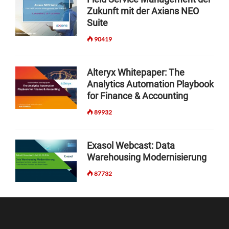
Y
I
G
Zukunft mit der Axians NEO
W
E
I
Suite
I
R
N
T
E
90419
G
H
N
W
A
,
O
Z
C
Alteryx Whitepaper: The
R
U
O
Analytics Automation Playbook
K
L
M
for Finance & Accounting
F
P
L
89932
L
O
I
W
A
S
Exasol Webcast: Data
N
F
Warehousing Modernisierung
C
O
E
R
87732
S
T
I
H
C
E
H
C
E
O