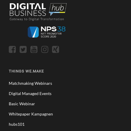
R
N
S
N
T
E
E
C
L
T
L
E
E
D
N
W
U
O
N
R
D
K
M
E
THINGS WE.MAKE
I
R
T
Matchmaking Webinars
A
Digital Managed Events
Z
U
Basic Webinar
L
M
Whitepaper Kampagnen
E
hubs101
H
R