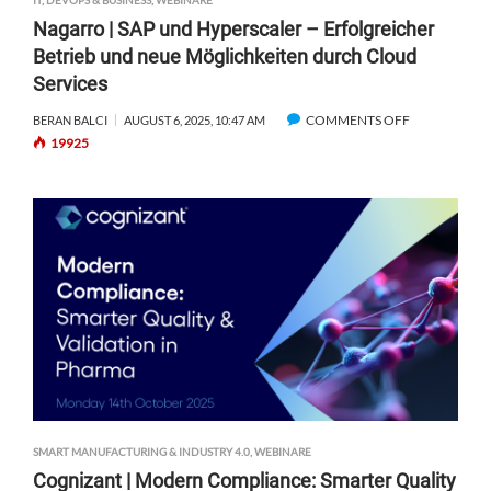
IT, DEVOPS & BUSINESS
,
WEBINARE
Nagarro | SAP und Hyperscaler – Erfolgreicher
Betrieb und neue Möglichkeiten durch Cloud
Services
COMMENTS OFF
O
BERAN BALCI
AUGUST 6, 2025, 10:47 AM
19925
N
N
A
G
A
R
R
O
|
S
A
P
U
N
SMART MANUFACTURING & INDUSTRY 4.0
,
WEBINARE
D
Cognizant | Modern Compliance: Smarter Quality
H