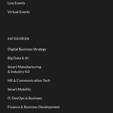
Live Events
W
E
Virtual Events
R
T
S
C
H
KATEGORIEN
A
F
Digital Business Strategy
F
E
Big Data & AI
N
Smart Manufacturing
K
& Industry 4.0
Ö
N
HR & Communication Tech
N
Smart Mobility
E
N
IT, DevOps & Business
Finance & Business Development