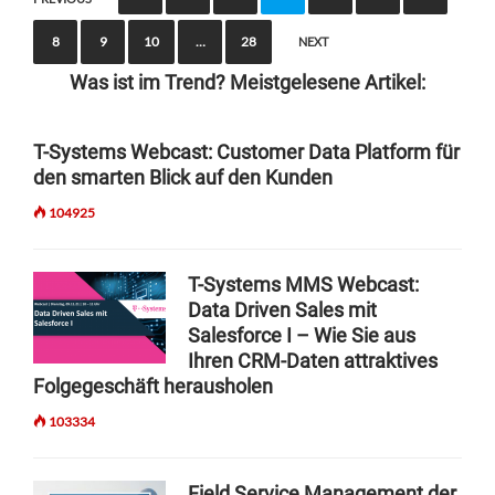
R
L
o
S
I
E
8
9
10
…
28
NEXT
I
s
A
V
E
L
Was ist im Trend? Meistgelesene Artikel:
A
t
,
M
T
W
A
s
E
I
N
T-Systems Webcast: Customer Data Platform für
Y
n
E
U
O
den smarten Blick auf den Kunden
S
F
a
U
I
104925
A
R
v
E
C
I
K
T
i
T
O
T-Systems MMS Webcast:
U
A
g
S
R
Data Driven Sales mit
M
T
I
Salesforce I – Wie Sie aus
a
S
E
N
Ihren CRM-Daten attraktives
T
N
t
G
R
Folgegeschäft herausholen
O
:
i
A
P
103334
M
T
T
o
A
E
I
N
n
G
M
Field Service Management der
A