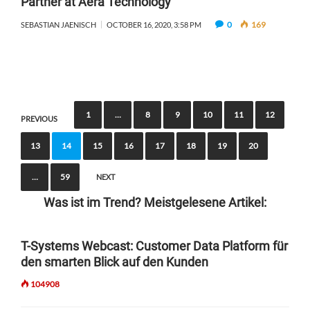
Partner at Aera Technology
0
169
SEBASTIAN JAENISCH
OCTOBER 16, 2020, 3:58 PM
P
1
…
8
9
10
11
12
PREVIOUS
o
13
14
15
16
17
18
19
20
s
t
…
59
NEXT
s
Was ist im Trend? Meistgelesene Artikel:
n
a
T-Systems Webcast: Customer Data Platform für
den smarten Blick auf den Kunden
v
i
104908