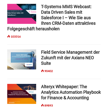
g
T-Systems MMS Webcast:
a
Data Driven Sales mit
t
Salesforce I – Wie Sie aus
i
Ihren CRM-Daten attraktives
Folgegeschäft herausholen
o
103316
n
Field Service Management der
Zukunft mit der Axians NEO
Suite
90402
Alteryx Whitepaper: The
Analytics Automation Playbook
for Finance & Accounting
89893