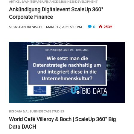
ARTIKEL & WHITEPAPER
,
FINANCE & BUSINESS DEVELOPMENT
Ankündigung Digitalevent ScaleUp 360°
Corporate Finance
0
2539
SEBASTIAN JAENISCH
MARCH 2, 2021, 5:15 PM
BIG DATA & AI
,
BUSINESS CASE STUDIES
World Café Villeroy & Boch | ScaleUp 360° Big
Data DACH