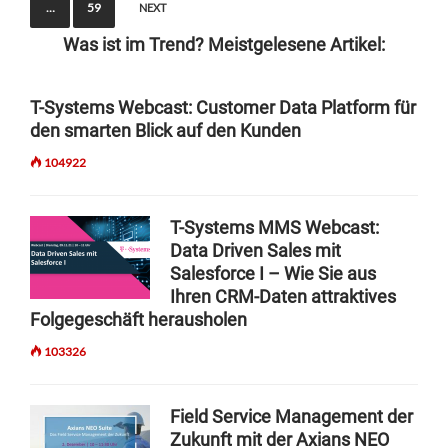
t
…
59
NEXT
s
Was ist im Trend? Meistgelesene Artikel:
n
a
T-Systems Webcast: Customer Data Platform für
den smarten Blick auf den Kunden
v
i
104922
g
T-Systems MMS Webcast:
a
Data Driven Sales mit
t
Salesforce I – Wie Sie aus
i
Ihren CRM-Daten attraktives
Folgegeschäft herausholen
o
103326
n
Field Service Management der
Zukunft mit der Axians NEO