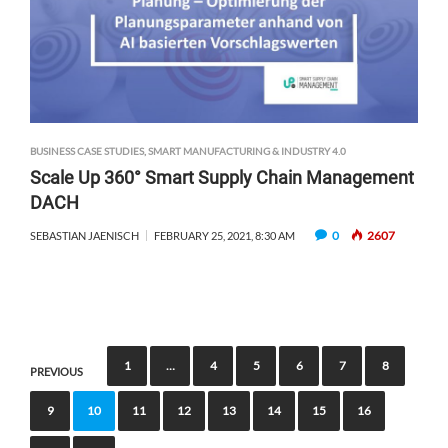
BUSINESS CASE STUDIES
,
SMART MANUFACTURING & INDUSTRY 4.0
Scale Up 360° Smart Supply Chain Management
DACH
0
2607
SEBASTIAN JAENISCH
FEBRUARY 25, 2021, 8:30 AM
P
1
…
4
5
6
7
8
PREVIOUS
o
9
10
11
12
13
14
15
16
s