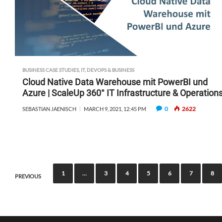
BUSINESS CASE STUDIES
,
IT, DEVOPS & BUSINESS
Cloud Native Data Warehouse mit PowerBI und
Azure | ScaleUp 360° IT Infrastructure & Operation
0
2622
SEBASTIAN JAENISCH
MARCH 9, 2021, 12:45 PM
P
1
…
3
4
5
6
7
8
PREVIOUS
o
s
t