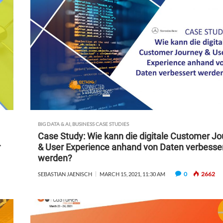
BIG DATA & AI
,
BUSINESS CASE STUDIES
Case Study: Wie kann die digitale Customer J
r
& User Experience anhand von Daten verbesse
werden?
0
2662
SEBASTIAN JAENISCH
MARCH 15, 2021, 11:30 AM