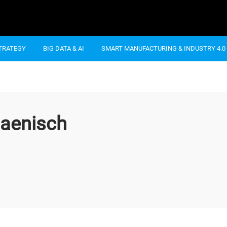
STRATEGY
BIG DATA & AI
SMART MANUFACTURING & INDUSTRY 4.0
Jaenisch