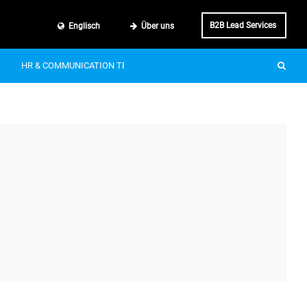
B2B Lead Services
Englisch
Über uns
HR & COMMUNICATION TECH
SMART MOBILITY
IT & BUSINE