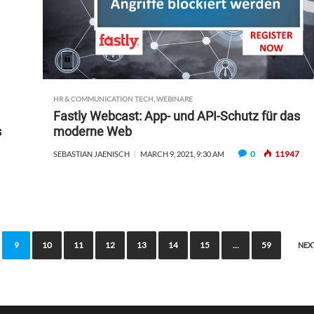
HR & COMMUNICATION TECH
,
WEBINARE
Fastly Webcast: App- und API-Schutz für das
s
moderne Web
0
11947
SEBASTIAN JAENISCH
MARCH 9, 2021, 9:30 AM
9
10
11
12
13
14
15
…
59
NEX