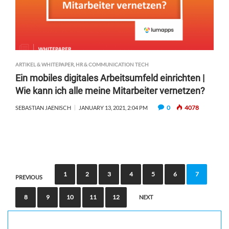
ARTIKEL & WHITEPAPER
,
HR & COMMUNICATION TECH
Ein mobiles digitales Arbeitsumfeld einrichten |
Wie kann ich alle meine Mitarbeiter vernetzen?
0
4078
SEBASTIAN JAENISCH
JANUARY 13, 2021, 2:04 PM
P
1
2
3
4
5
6
7
PREVIOUS
o
8
9
10
11
12
NEXT
s
t