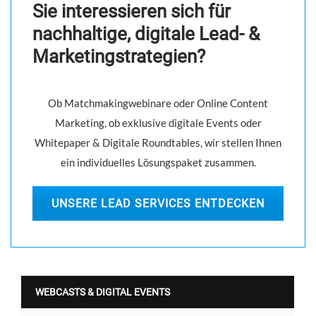
Sie interessieren sich für
s
nachhaltige, digitale Lead- &
n
Marketingstrategien?
a
v
i
Ob Matchmakingwebinare oder Online Content
g
Marketing, ob exklusive digitale Events oder
Whitepaper & Digitale Roundtables, wir stellen Ihnen
a
ein individuelles Lösungspaket zusammen.
t
i
UNSERE LEAD SERVICES ENTDECKEN
o
n
WEBCASTS & DIGITAL EVENTS