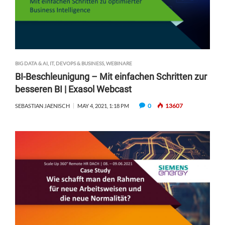
BIG DATA & AI
,
IT, DEVOPS & BUSINESS
,
WEBINARE
BI-Beschleunigung – Mit einfachen Schritten zur
besseren BI | Exasol Webcast
0
13607
SEBASTIAN JAENISCH
MAY 4, 2021, 1:18 PM