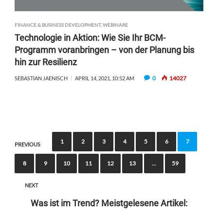
FINANCE & BUSINESS DEVELOPMENT
,
WEBINARE
Technologie in Aktion: Wie Sie Ihr BCM-
Programm voranbringen – von der Planung bis
hin zur Resilienz
0
14027
SEBASTIAN JAENISCH
APRIL 14, 2021, 10:52 AM
P
1
2
3
4
5
6
7
PREVIOUS
o
8
9
10
11
12
13
…
59
s
t
NEXT
s
Was ist im Trend? Meistgelesene Artikel:
n