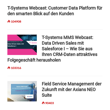
a
T-Systems Webcast: Customer Data Platform für
den smarten Blick auf den Kunden
v
i
104908
g
T-Systems MMS Webcast:
a
Data Driven Sales mit
t
Salesforce I – Wie Sie aus
i
Ihren CRM-Daten attraktives
Folgegeschäft herausholen
o
103316
n
Field Service Management der
Zukunft mit der Axians NEO
Suite
90403