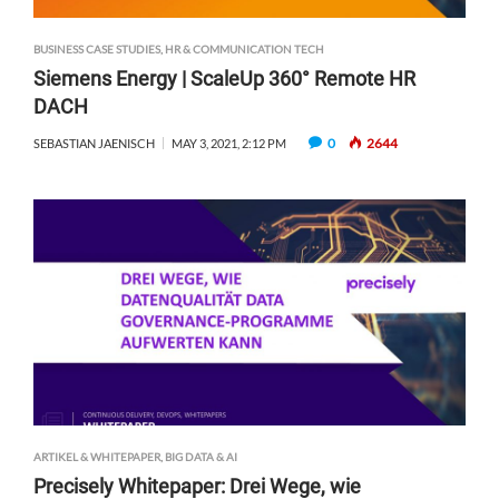
BUSINESS CASE STUDIES
,
HR & COMMUNICATION TECH
Siemens Energy | ScaleUp 360° Remote HR
DACH
0
2644
SEBASTIAN JAENISCH
MAY 3, 2021, 2:12 PM
ARTIKEL & WHITEPAPER
,
BIG DATA & AI
Precisely Whitepaper: Drei Wege, wie